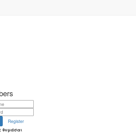
bers
Register
ε θυμάσαι