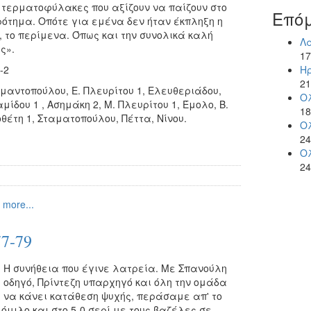
 τερματοφύλακες που αξίζουν να παίζουν στο
Επό
ότημα. Οπότε για εμένα δεν ήταν έκπληξη η
 το περίμενα. Όπως και την συνολικά καλή
Λ
ς».
17
-2
Η
21
μαντοπούλου, Ε. Πλευρίτου 1, Ελευθεριάδου,
Ο
ίδου 1 , Ασημάκη 2, Μ. Πλευρίτου 1, Έμολο, Β.
18
οθέτη 1, Σταματοπούλου, Πέττα, Νίνου.
Ο
24
Ο
24
 more...
7-79
Η συνήθεια που έγινε λατρεία. Με Σπανούλη
οδηγό, Πρίντεζη υπαρχηγό και όλη την ομάδα
να κάνει κατάθεση ψυχής, περάσαμε απ' το
όμιλο και στο 5-0 σερί με τους βαζέλες σε