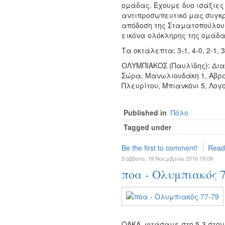
ομάδας. Έχουμε δυο ισάξιες
αντιπροσωπευτικό μας συγκρ
απόδοση της Σταματοπούλου,
εικόνα ολόκληρης της ομάδα
Τα οκτάλεπτα: 3-1, 4-0, 2-1, 3
ΟΛΥΜΠΙΑΚΟΣ (Παυλίδης): Δια
Σώρα, Μανωλιουδάκη 1, Αβραμ
Πλευρίτου, Μπιανκόνι 5, Λογ
Published in
Πόλο
Tagged under
Be the first to comment!
Read
Σάββατο, 19 Νοεμβρίου 2016 19:09
ποα - Ολυμπιακός 7
ΟΑΚΑ, φτάσαμε στο 5-3 στον 