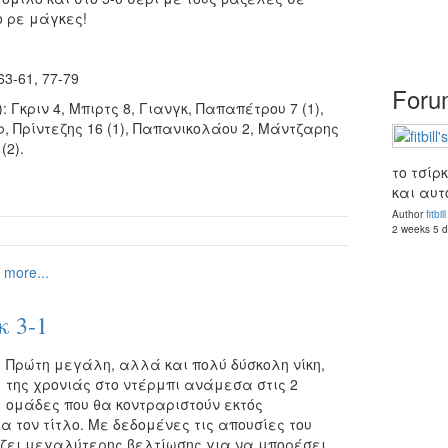
 ρε μάγκες!
63-61, 77-79
Forum
Γκριν 4, Μπιρτς 8, Γιανγκ, Παπαπέτρου 7 (1),
φ, Πρίντεζης 16 (1), Παπανικολάου 2, Μάντζαρης
 (2).
το τσίρ
και αυτό
Author
fitbill
2 weeks 5 
 more...
κ 3-1
Πρώτη μεγάλη, αλλά και πολύ δύσκολη νίκη,
της χρονιάς στο ντέρμπι ανάμεσα στις 2
ομάδες που θα κοντραριστούν εκτός
α τον τίτλο. Με δεδομένες τις απουσίες του
ήζει μεγαλύτερης βελτίωσης για να μπορέσει