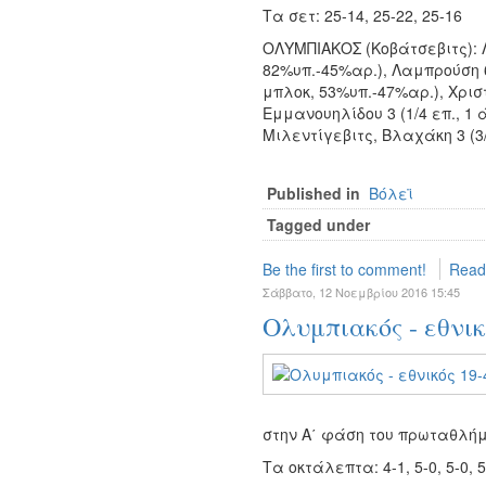
Τα σετ: 25-14, 25-22, 25-16
ΟΛΥΜΠΙΑΚΟΣ (Κοβάτσεβιτς): Λ
82%υπ.-45%αρ.), Λαμπρούση 6 (
μπλοκ, 53%υπ.-47%αρ.), Χριστο
Εμμανουηλίδου 3 (1/4 επ., 1 
Μιλεντίγεβιτς, Βλαχάκη 3 (3/
Published in
Βόλεϊ
Tagged under
Be the first to comment!
Read
Σάββατο, 12 Νοεμβρίου 2016 15:45
Ολυμπιακός - εθνικ
στην Α΄ φάση του πρωταθλή
Τα οκτάλεπτα: 4-1, 5-0, 5-0, 