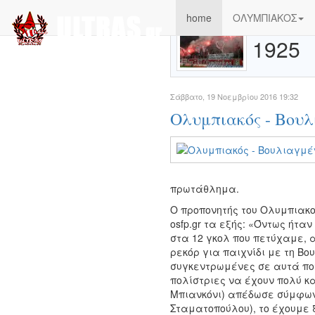
home
ΟΛΥΜΠΙΑΚΟΣ
1925
Σάββατο, 19 Νοεμβρίου 2016 19:32
Ολυμπιακός - Βουλ
πρωτάθλημα.
O προπονητής του Ολυμπιακο
osfp.gr τα εξής: «Όντως ήτα
στα 12 γκολ που πετύχαμε, α
ρεκόρ για παιχνίδι με τη Βο
συγκεντρωμένες σε αυτά πο
πολίστριες να έχουν πολύ κ
Μπιανκόνι) απέδωσε σύμφωνα
Σταματοπούλου), το έχουμε