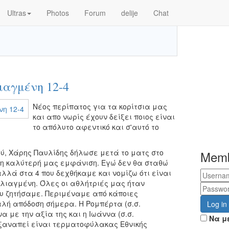
Ultras
Photos
Forum
delije
Chat
ιαγμένη 12-4
Νέος περίπατος για τα κορίτσια μας
και απο νωρίς έχουν δείξει ποιος είναι
το απόλυτο αφεντικό και σ'αυτό το
ύ, Χάρης Παυλίδης δήλωσε μετά το ματς στο
Mem
ν η καλύτερή μας εμφάνιση. Εγώ δεν θα σταθώ
λλά στα 4 που δεχθήκαμε και νομίζω ότι είναι
υλιαγμένη. Όλες οι αθλήτριές μας ήταν
υ ζητήσαμε. Περιμέναμε από κάποιες
αλή απόδοση σήμερα. Η Ρομπέρτα (σ.σ.
Log in
 με την αξία της και η Ιωάννα (σ.σ.
Να μ
 ξαναπεί είναι τερματοφύλακας Εθνικής