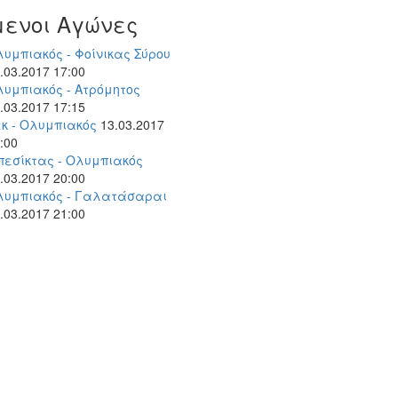
μενοι Αγώνες
υμπιακός - Φοίνικας Σύρου
.03.2017 17:00
λυμπιακός - Ατρόμητος
.03.2017 17:15
εκ - Ολυμπιακός
13.03.2017
:00
πεσίκτας - Ολυμπιακός
.03.2017 20:00
λυμπιακός - Γαλατάσαραι
.03.2017 21:00