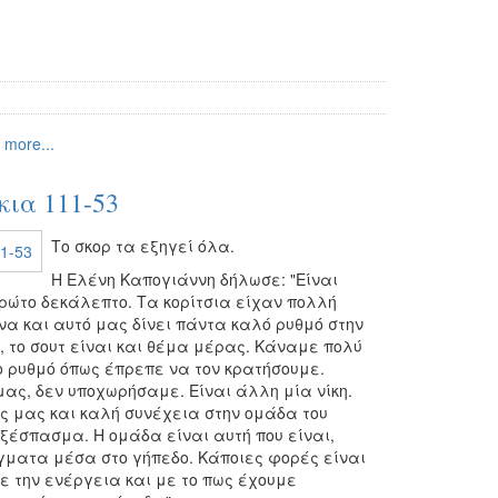
 more...
κια 111-53
Το σκορ τα εξηγεί όλα.
Η Ελένη Καπογιάννη δήλωσε: "Είναι
 πρώτο δεκάλεπτο. Τα κορίτσια είχαν πολλή
να και αυτό μας δίνει πάντα καλό ρυθμό στην
, το σουτ είναι και θέμα μέρας. Κάναμε πολύ
 ρυθμό όπως έπρεπε να τον κρατήσουμε.
ας, δεν υποχωρήσαμε. Είναι άλλη μία νίκη.
ς μας και καλή συνέχεια στην ομάδα του
 ξέσπασμα. Η ομάδα είναι αυτή που είναι,
γματα μέσα στο γήπεδο. Κάποιες φορές είναι
 την ενέργεια και με το πως έχουμε