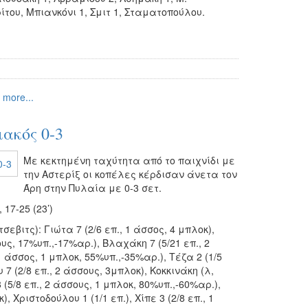
ίτου, Μπιανκόνι 1, Σμιτ 1, Σταματοπούλου.
 more...
ακός 0-3
Με κεκτημένη ταχύτητα από το παιχνίδι με
την Αστερίξ οι κοπέλες κέρδισαν άνετα τον
Άρη στην Πυλαία με 0-3 σετ.
, 17-25 (23’)
βιτς): Γιώτα 7 (2/6 επ., 1 άσσος, 4 μπλοκ),
υς, 17%υπ.,-17%αρ.), Βλαχάκη 7 (5/21 επ., 2
1 άσσος, 1 μπλοκ, 55%υπ.,-35%αρ.), Τέζα 2 (1/5
7 (2/8 επ., 2 άσσους, 3μπλοκ), Κοκκινάκη (λ,
(5/8 επ., 2 άσσους, 1 μπλοκ, 80%υπ.,-60%αρ.),
, Χριστοδούλου 1 (1/1 επ.), Χίπε 3 (2/8 επ., 1