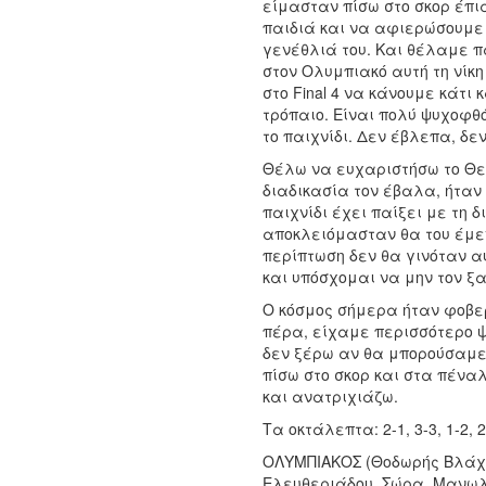
είμασταν πίσω στο σκορ έπι
παιδιά και να αφιερώσουμε 
γενέθλιά του. Και θέλαμε 
στον Ολυμπιακό αυτή τη νίκη
στο Final 4 να κάνουμε κάτι
τρόπαιο. Είναι πολύ ψυχοφ
το παιχνίδι. Δεν έβλεπα, δε
Θέλω να ευχαριστήσω το Θεό
διαδικασία τον έβαλα, ήταν
παιχνίδι έχει παίξει με τη 
αποκλειόμασταν θα του έμε
περίπτωση δεν θα γινόταν α
και υπόσχομαι να μην τον ξ
Ο κόσμος σήμερα ήταν φοβερό
πέρα, είχαμε περισσότερο ψυ
δεν ξέρω αν θα μπορούσαμε 
πίσω στο σκορ και στα πέναλ
και ανατριχιάζω.
Τα οκτάλεπτα: 2-1, 3-3, 1-2, 2
ΟΛΥΜΠΙΑΚΟΣ (Θοδωρής Βλάχος
Ελευθεριάδου, Σώρα, Μανωλι