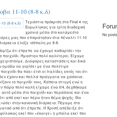
βα 11-10 (8-8 κ.δ)
Τεράστια πρόκριση στο Final 4 της
Forum
Ευρωλίγκας για τρίτη διαδοχική
χρονιά μέσα στο κατάμεστο
No posts 
σάρες μας που επικράτησαν στα πέναλτι 11-10
διάρκεια έληξε ισόπαλη με 8-8.
ομίζω ότι έπρεπε να έχουμε καθαρίσει την
ο παιχνίδι. Ήμασταν πολύ καλύτεροι. Είχαμε
χειριστούμε. Διάφορες καταστάσεις και δικά
 ομάδα να γυρίσει με ένα πολύτιμο
αιχνίδι θα πάει έτσι οι Ιταλίδες εκτός του ότι
 δεν έχουν και πολλά πράγματα να χάσουνε.
ξουν το παιχνίδι τους. Κάποια στιγμή ενώ η
ν πάρα πολύ καλή είχαμε ένα 0/4, δεχθήκαμε
ε αυτό μέσα στο παιχνίδι και περάσανε και ένα
τι από εκεί και πέρα ήταν θέμα ψυχής. Θα
ώσει στην κανονική διάρκεια. Πήγαμε στο
ατικό από ότι έπρεπε. Η Χρυσή απέδειξε ότι
φύλακας εκεί που «έκαιγε» η μπάλα εκεί που