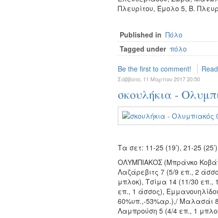
Πλευρίτου, Έμολο 5, Β. Πλευρ
Published in
Πόλο
Tagged under
πόλο
Be the first to comment!
Read
Σάββατο, 11 Μαρτίου 2017 20:50
σκουλήκια - Ολυμπι
Τα σετ: 11-25 (19’), 21-25 (25’)
ΟΛΥΜΠΙΑΚΟΣ (Μπράνκο Κοβάτσε
Λαζάρεβιτς 7 (5/9 επ., 2 άσσο
μπλοκ), Τσίμα 14 (11/30 επ., 
επ., 1 άσσος), Εμμανουηλίδου 
60%υπ.,-53%αρ.),/ Μαλασάι 8 
Λαμπρούση 5 (4/4 επ., 1 μπλοκ)