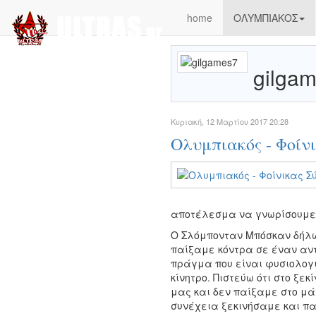
Ολυμπιακός - Διαβάστε τα νέ
home
ΟΛΥΜΠΙΑΚΟΣ
Οπαδική ενημέρωση
gilga
Κυριακή, 12 Μαρτίου 2017 20:28
Ολυμπιακός - Φοίνι
αποτέλεσμα να γνωρίσουμε τη
Ο Σλόμπονταν Μπόσκαν δήλωσ
παίξαμε κόντρα σε έναν αντ
πράγμα που είναι φυσιολογι
κίνητρο. Πιστεύω ότι στο ξε
μας και δεν παίξαμε στο μάξ
συνέχεια ξεκινήσαμε και πα