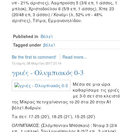
υπ - 21% άριστες), Λαμπρούση 5 (3/6 επ, 1 άσσος, 1
μπλοκ), Χριστοδούλου 6 (5/9 επ, 1 άσσος), Χίπε 23
(20/48 επ, 3 άσσοι) / Κονόμι (λ, 52% υπ - 48%
άριστες), Τσίμα, Εμμανουηλίδου.
Published in
Βόλεϊ
Tagged under
βόλεϊ
Be the first to comment!
Read more...
Τετάρτη, 08 Μαρτίου 2017 21:14
γριές - Ολυμπιακός 0-3
Μέσα σε μια ώρα
καθαρίσαμε τις γριές
με 3-0 σετ στο κλειστό
της Μίκρας πετυχαίνοντας το 20 στα 20 στην Α1
βόλεϊ Ανδρών.
Τα σετ: 17-25 (20’), 18-25 (21’), 15-25 (20’)
ΟΛΥΜΠΙΑΚΟΣ: (Σλόμπονταν Μπόσκαν) : Νταφ 3 (2/4
επ., 1 μπλοκ), Σουλτανόπουλος 8 (5/7 επ., 3 μπλοκ),