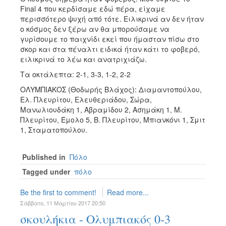
Final 4 που κερδίσαμε εδώ πέρα, είχαμε
περισσότερο ψυχή από τότε. Ειλικρινά αν δεν ήταν
ο κόσμος δεν ξέρω αν θα μπορούσαμε να
γυρίσουμε το παιχνίδι εκεί που ήμασταν πίσω στο
σκορ και στα πέναλτι ειδικά ήταν κάτι το φοβερό,
ειλικρινά το λέω και ανατριχιάζω.
Τα οκτάλεπτα: 2-1, 3-3, 1-2, 2-2
ΟΛΥΜΠΙΑΚΟΣ (Θοδωρής Βλάχος): Διαμαντοπούλου,
Ελ. Πλευρίτου, Ελευθεριάδου, Σώρα,
Μανωλιουδάκη 1, Αβραμίδου 2, Ασημάκη 1, Μ.
Πλευρίτου, Έμολο 5, Β. Πλευρίτου, Μπιανκόνι 1, Σμιτ
1, Σταματοπούλου.
Published in
Πόλο
Tagged under
πόλο
Be the first to comment!
Read more...
Σάββατο, 11 Μαρτίου 2017 20:50
σκουλήκια - Ολυμπιακός 0-3