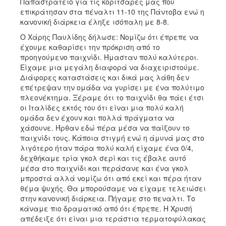
Παπαστράτειο για τις κοριτσάρες μας που
επικράτησαν στα πέναλτι 11-10 της Πάντοβα ενώ η
κανονική διάρκεια έληξε ισόπαλη με 8-8.
Ο Χάρης Παυλίδης δήλωσε: Νομίζω ότι έπρεπε να
έχουμε καθαρίσει την πρόκριση από το
προηγούμενο παιχνίδι. Ήμασταν πολύ καλύτεροι.
Είχαμε μια μεγάλη διαφορά να διαχειριστούμε.
Διάφορες καταστάσεις και δικά μας λάθη δεν
επέτρεψαν την ομάδα να γυρίσει με ένα πολύτιμο
πλεονέκτημα. Ξέραμε ότι το παιχνίδι θα πάει έτσι
οι Ιταλίδες εκτός του ότι είναι μια πολύ καλή
ομάδα δεν έχουν και πολλά πράγματα να
χάσουνε. Ήρθαν εδώ πέρα μέσα να παίξουν το
παιχνίδι τους. Κάποια στιγμή ενώ η άμυνά μας στο
λιγότερο ήταν πάρα πολύ καλή είχαμε ένα 0/4,
δεχθήκαμε τρία γκολ σερί και τις έβαλε αυτό
μέσα στο παιχνίδι και περάσανε και ένα γκολ
μπροστά αλλά νομίζω ότι από εκεί και πέρα ήταν
θέμα ψυχής. Θα μπορούσαμε να είχαμε τελειώσει
στην κανονική διάρκεια. Πήγαμε στο πεναλτι. Το
κάναμε πιο δραματικό από ότι έπρεπε. Η Χρυσή
απέδειξε ότι είναι μια τεράστια τερματοφύλακας