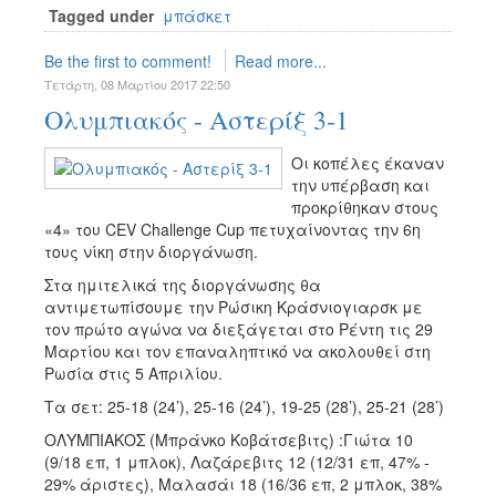
Tagged under
μπάσκετ
Be the first to comment!
Read more...
Τετάρτη, 08 Μαρτίου 2017 22:50
Ολυμπιακός - Αστερίξ 3-1
Οι κοπέλες έκαναν
την υπέρβαση και
προκρίθηκαν στους
«4» του CEV Challenge Cup πετυχαίνοντας την 6η
τους νίκη στην διοργάνωση.
Στα ημιτελικά της διοργάνωσης θα
αντιμετωπίσουμε την Ρώσικη Κράσνιογιαρσκ με
τον πρώτο αγώνα να διεξάγεται στο Ρέντη τις 29
Μαρτίου και τον επαναληπτικό να ακολουθεί στη
Ρωσία στις 5 Απριλίου.
Τα σετ: 25-18 (24’), 25-16 (24’), 19-25 (28’), 25-21 (28’)
ΟΛΥΜΠΙΑΚΟΣ (Μπράνκο Κοβάτσεβιτς) :Γιώτα 10
(9/18 επ, 1 μπλοκ), Λαζάρεβιτς 12 (12/31 επ, 47% -
29% άριστες), Μαλασάι 18 (16/36 επ, 2 μπλοκ, 38%