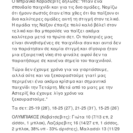
Ο Μπράνκο Κοβάσεβιτς δήλωσε: "Ήταν ένα
σπουδαίο παιχνίδι και για τις δυο ομάδες. Νομίζω
ότι ήμουν σωστός όταν είπα χθες ότι θα παίξουν οι
δυο καλύτερες ομάδες αυτή τη στιγμή στον τελικό.
Η ομάδα της Νάξου έπαιξε πολύ καλό βόλεϊ στον
τελικό και θα μπορούσε να παίξει ακόμα
καλύτερα μετά το πρώτο σετ. Οι παίκτριές μας
είναι συνηθισμένες σε παιχνίδια σαν και αυτά δεν
τα παράτησαν σε καμία στιγμή και σίγουρα ήταν
μια εξαιρετική νίκη στο φινάλε αφού δεν τα
παρατήσαμε σε κανένα σημείο του παιχνιδιού.
Τώρα δεν έχουμε χρόνο για να γιορτάσουμε,
αλλά ούτε και να ξεκουραστούμε γιατί μας
περιμένει ένα ακόμα κρίσιμο και σημαντικό
παιχνίδι την Τετάρτη. Μετά από το ματς με την
Αστερίξ θα έχουμε λίγο χρόνο να
ξεκουραστούμε."
Τα σετ: 25-19 (28’), 18-25 (27’), 21-25 (31’), 15-25 (26’)
ΟΛΥΜΠΙΑΚΟΣ (Κοβάτσεβιτς): Γιώτα 10 (7/13 επ, 2
άσσοι, 1 μπλοκ), Λαζάρεβιτς 16 (14/27 επ, 1 άσσος,
2 μπλοκ, 38% υπ - 33% άριστες), Μαλασάι 13 (11/29