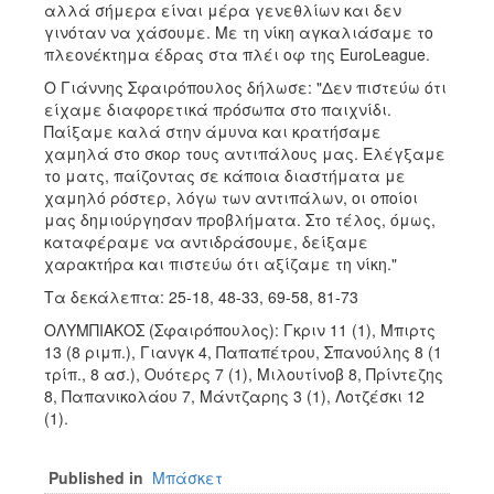
αλλά σήμερα είναι μέρα γενεθλίων και δεν
γινόταν να χάσουμε. Με τη νίκη αγκαλιάσαμε το
πλεονέκτημα έδρας στα πλέι οφ της EuroLeague.
Ο Γιάννης Σφαιρόπουλος δήλωσε: "Δεν πιστεύω ότι
είχαμε διαφορετικά πρόσωπα στο παιχνίδι.
Παίξαμε καλά στην άμυνα και κρατήσαμε
χαμηλά στο σκορ τους αντιπάλους μας. Ελέγξαμε
το ματς, παίζοντας σε κάποια διαστήματα με
χαμηλό ρόστερ, λόγω των αντιπάλων, οι οποίοι
μας δημιούργησαν προβλήματα. Στο τέλος, όμως,
καταφέραμε να αντιδράσουμε, δείξαμε
χαρακτήρα και πιστεύω ότι αξίζαμε τη νίκη."
Τα δεκάλεπτα: 25-18, 48-33, 69-58, 81-73
ΟΛΥΜΠΙΑΚΟΣ (Σφαιρόπουλος): Γκριν 11 (1), Μπιρτς
13 (8 ριμπ.), Γιανγκ 4, Παπαπέτρου, Σπανούλης 8 (1
τρίπ., 8 ασ.), Ουότερς 7 (1), Μιλουτίνοβ 8, Πρίντεζης
8, Παπανικολάου 7, Μάντζαρης 3 (1), Λοτζέσκι 12
(1).
Published in
Μπάσκετ