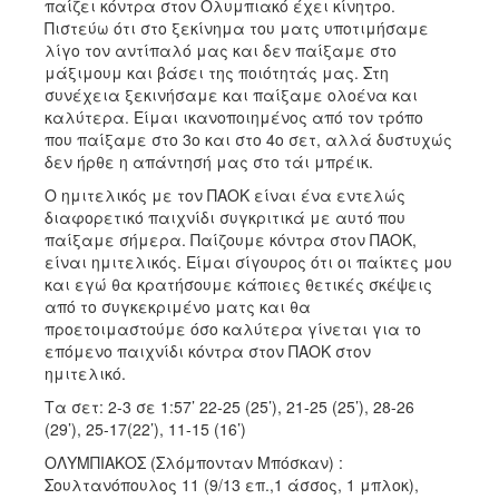
παίζει κόντρα στον Ολυμπιακό έχει κίνητρο.
Πιστεύω ότι στο ξεκίνημα του ματς υποτιμήσαμε
λίγο τον αντίπαλό μας και δεν παίξαμε στο
μάξιμουμ και βάσει της ποιότητάς μας. Στη
συνέχεια ξεκινήσαμε και παίξαμε ολοένα και
καλύτερα. Είμαι ικανοποιημένος από τον τρόπο
που παίξαμε στο 3ο και στο 4ο σετ, αλλά δυστυχώς
δεν ήρθε η απάντησή μας στο τάι μπρέικ.
Ο ημιτελικός με τον ΠΑΟΚ είναι ένα εντελώς
διαφορετικό παιχνίδι συγκριτικά με αυτό που
παίξαμε σήμερα. Παίζουμε κόντρα στον ΠΑΟΚ,
είναι ημιτελικός. Είμαι σίγουρος ότι οι παίκτες μου
και εγώ θα κρατήσουμε κάποιες θετικές σκέψεις
από το συγκεκριμένο ματς και θα
προετοιμαστούμε όσο καλύτερα γίνεται για το
επόμενο παιχνίδι κόντρα στον ΠΑΟΚ στον
ημιτελικό.
Τα σετ: 2-3 σε 1:57’ 22-25 (25’), 21-25 (25’), 28-26
(29’), 25-17(22’), 11-15 (16’)
ΟΛΥΜΠΙΑΚΟΣ (Σλόμπονταν Μπόσκαν) :
Σουλτανόπουλος 11 (9/13 επ.,1 άσσος, 1 μπλοκ),