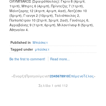
ΟΛΥΜΠΙΑΚΟΣ (Σφαιρόπουλος): Γκριν 8 (4ριμπ,
1τριπ), Μπιρτς 6 (4ριμπ), Πρίντεζης 7 (1τριπ),
Μάντζαρης 12 (4τριπ, 4ριμπ, 4ασ), Λοτζέσκι 10
(5ριμπ), Γιανγκ 2 (10ριμπ), Τολιόπουλος 2,
Παπαπέτρου 10 (2τριπ, 3ριμπ, 2ασ), Γουότερς 6,
Αγραβάνης 9 (1τριπ, 6ριμπ), Μιλουτίνοφ 8 (5ριμπ),
Αθηναίου 4.
Published in
Μπάσκετ
Tagged under
μπάσκετ
Be the first to comment!
Read more...
«
Έναρξη
Προηγούμενο
1
2
3
4
5
6
7
8
9
10
Επόμενο
Τέλος
»
Σελίδα 1 από 112