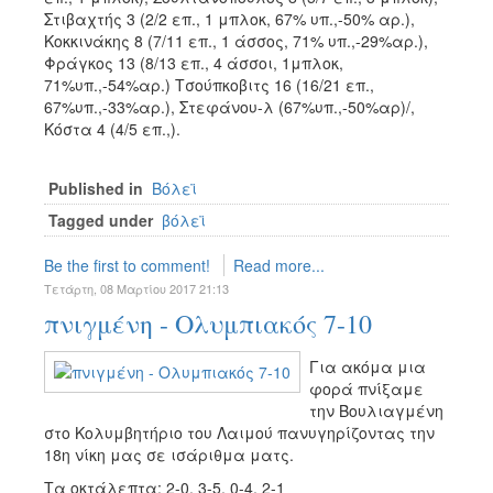
Στιβαχτής 3 (2/2 επ., 1 μπλοκ, 67% υπ.,-50% αρ.),
Κοκκινάκης 8 (7/11 επ., 1 άσσος, 71% υπ.,-29%αρ.),
Φράγκος 13 (8/13 επ., 4 άσσοι, 1μπλοκ,
71%υπ.,-54%αρ.) Τσούπκοβιτς 16 (16/21 επ.,
67%υπ.,-33%αρ.), Στεφάνου-λ (67%υπ.,-50%αρ)/,
Κόστα 4 (4/5 επ.,).
Published in
Βόλεϊ
Tagged under
βόλεϊ
Be the first to comment!
Read more...
Τετάρτη, 08 Μαρτίου 2017 21:13
πνιγμένη - Ολυμπιακός 7-10
Για ακόμα μια
φορά πνίξαμε
την Βουλιαγμένη
στο Κολυμβητήριο του Λαιμού πανυγηρίζοντας την
18η νίκη μας σε ισάριθμα ματς.
Τα οκτάλεπτα: 2-0, 3-5, 0-4, 2-1