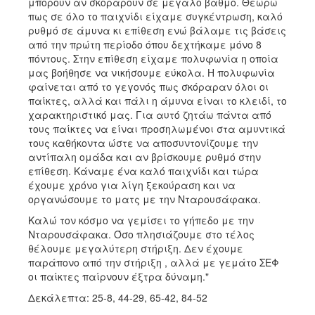
μπορούν αν σκοράρουν σε μεγάλο βαθμό. Θεωρώ
πως σε όλο το παιχνίδι είχαμε συγκέντρωση, καλό
ρυθμό σε άμυνα κι επίθεση ενώ βάλαμε τις βάσεις
από την πρώτη περίοδο όπου δεχτήκαμε μόνο 8
πόντους. Στην επίθεση είχαμε πολυφωνία η οποία
μας βοήθησε να νικήσουμε εύκολα. Η πολυφωνία
φαίνεται από το γεγονός πως σκόραραν όλοι οι
παίκτες, αλλά και πάλι η άμυνα είναι το κλειδί, το
χαρακτηριστικό μας. Για αυτό ζητάω πάντα από
τους παίκτες να είναι προσηλωμένοι στα αμυντικά
τους καθήκοντα ώστε να αποσυντονίζουμε την
αντίπαλη ομάδα και αν βρίσκουμε ρυθμό στην
επίθεση. Κάναμε ένα καλό παιχνίδι και τώρα
έχουμε χρόνο για λίγη ξεκούραση και να
οργανώσουμε το ματς με την Νταρουσάφακα.
Καλώ τον κόσμο να γεμίσει το γήπεδο με την
Νταρουσάφακα. Όσο πλησιάζουμε στο τέλος
θέλουμε μεγαλύτερη στήριξη. Δεν έχουμε
παράπονο από την στήριξη , αλλά με γεμάτο ΣΕΦ
οι παίκτες παίρνουν έξτρα δύναμη."
Δεκάλεπτα: 25-8, 44-29, 65-42, 84-52