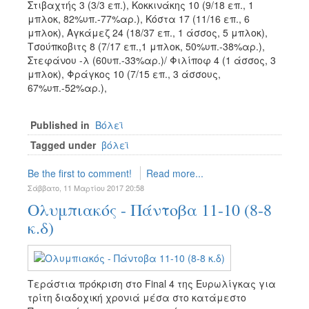
Στιβαχτής 3 (3/3 επ.), Κοκκινάκης 10 (9/18 επ., 1
μπλοκ, 82%υπ.-77%αρ.), Κόστα 17 (11/16 επ., 6
μπλοκ), Αγκάμεζ 24 (18/37 επ., 1 άσσος, 5 μπλοκ),
Τσούπκοβιτς 8 (7/17 επ.,1 μπλοκ, 50%υπ.-38%αρ.),
Στεφάνου -λ (60υπ.-33%αρ.)/ Φιλίποφ 4 (1 άσσος, 3
μπλοκ), Φράγκος 10 (7/15 επ., 3 άσσους,
67%υπ.-52%αρ.),
Published in
Βόλεϊ
Tagged under
βόλεϊ
Be the first to comment!
Read more...
Σάββατο, 11 Μαρτίου 2017 20:58
Ολυμπιακός - Πάντοβα 11-10 (8-8
κ.δ)
Τεράστια πρόκριση στο Final 4 της Ευρωλίγκας για
τρίτη διαδοχική χρονιά μέσα στο κατάμεστο