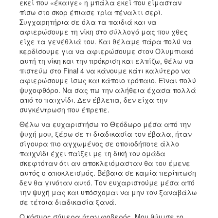
εκεί που «έκαιγε» η μπάλα εκεί που είμασταν
πίσω στο σκορ έπιασε τρία πέναλτι σερί.
Συγχαρητήρια σε όλα τα παιδιά και να
αφιερώσουμε τη νίκη στο σύλλογό μας που χθες
είχε τα γενέθλιά του. Και θέλαμε πάρα πολύ να
κερδίσουμε για να αφιερώσουμε στον Ολυμπιακό
αυτή τη νίκη και την πρόκριση και ελπίζω, θέλω να
πιστεύω στο Final 4 να κάνουμε κάτι καλύτερο να
αφιερώσουμε ίσως και κάποιο τρόπαιο. Είναι πολύ
ψυχοφθόρο. Να σας πω την αλήθεια έχασα πολλά
από το παιχνίδι. Δεν έβλεπα, δεν είχα την
συγκέντρωση που έπρεπε.
Θέλω να ευχαριστήσω το Θεόδωρο μέσα από την
ψυχή μου, ξέρω σε τι διαδικασία τον έβαλα, ήταν
σίγουρα πιο αγχωμένος σε οποιοδήποτε άλλο
παιχνίδι έχει παίξει με τη δική του ομάδα
σκεφτόταν ότι αν αποκλειόμασταν θα του έμενε
αυτός ο αποκλεισμός. Βέβαια σε καμία περίπτωση
δεν θα γινόταν αυτό. Τον ευχαριστούμε μέσα από
την ψυχή μας και υπόσχομαι να μην τον ξαναβάλω
σε τέτοια διαδικασία ξανά.
Ο κόσμος σήμερα ήταν φοβερός. Μου θύμισε το