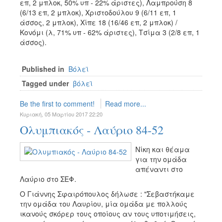
επ, 2 μπλοκ, 50% υπ - 22% άριστες), Λαμπρούση 8
(6/13 επ, 2 μπλοκ), Χριστοδούλου 9 (6/11 επ, 1
άσσος, 2 μπλοκ), Χίπε 18 (16/46 επ, 2 μπλοκ) /
Κονόμι (λ, 71% υπ - 62% άριστες), Τσίμα 3 (2/8 επ, 1
άσσος).
Published in
Βόλεϊ
Tagged under
βόλεϊ
Be the first to comment!
Read more...
Κυριακή, 05 Μαρτίου 2017 22:20
Ολυμπιακός - Λαύριο 84-52
Νίκη και θέαμα
για την ομάδα
απέναντι στο
Λαύριο στο ΣΕΦ.
Ο Γιάννης Σφαιρόπουλος δήλωσε : "Σεβαστήκαμε
την ομάδα του Λαυρίου, μία ομάδα με πολλούς
ικανούς σκόρερ τους οποίους αν τους υποτιμήσεις,