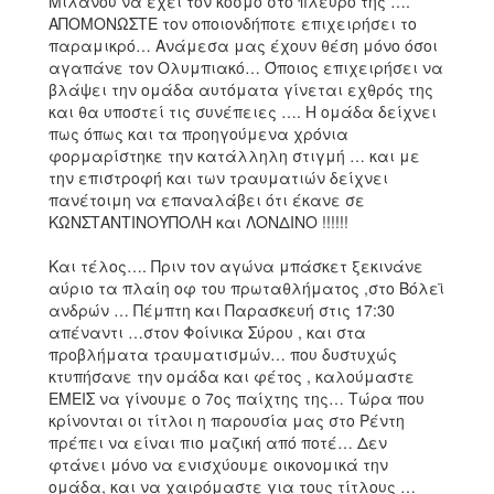
Μιλάνου να έχει τον κόσμο στο πλευρό της ….
ΑΠΟΜΟΝΩΣΤΕ τον οποιονδήποτε επιχειρήσει το
παραμικρό… Ανάμεσα μας έχουν θέση μόνο όσοι
αγαπάνε τον Ολυμπιακό… Όποιος επιχειρήσει να
βλάψει την ομάδα αυτόματα γίνεται εχθρός της
και θα υποστεί τις συνέπειες …. Η ομάδα δείχνει
πως όπως και τα προηγούμενα χρόνια
φορμαρίστηκε την κατάλληλη στιγμή … και με
την επιστροφή και των τραυματιών δείχνει
πανέτοιμη να επαναλάβει ότι έκανε σε
ΚΩΝΣΤΑΝΤΙΝΟΥΠΟΛΗ και ΛΟΝΔΙΝΟ !!!!!!
Και τέλος…. Πριν τον αγώνα μπάσκετ ξεκινάνε
αύριο τα πλαίη οφ του πρωταθλήματος ,στο Βόλεϊ
ανδρών … Πέμπτη και Παρασκευή στις 17:30
απέναντι …στον Φοίνικα Σύρου , και στα
προβλήματα τραυματισμών… που δυστυχώς
κτυπήσανε την ομάδα και φέτος , καλούμαστε
ΕΜΕΙΣ να γίνουμε ο 7ος παίχτης της… Τώρα που
κρίνονται οι τίτλοι η παρουσία μας στο Ρέντη
πρέπει να είναι πιο μαζική από ποτέ… Δεν
φτάνει μόνο να ενισχύουμε οικονομικά την
ομάδα, και να χαιρόμαστε για τους τίτλους …