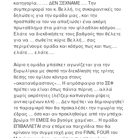
κατηγορία… …. ΔΕΝ ΞΕΧΝΑΜΕ …. Την
συμπεριφορά του κ. Βελλή, τις συκοφαντικές του
δηλώσεις για την ομάδα μας , και την
προσπάθεια του να απαξιώσει ένα ακόμη
πρωτάθλημα στα μάτια του φίλαθλου κόσμου….
Ελάτε να διεκδικήσετε τους βαθμούς που θέλετε
για να … σωθείτε κύριε Βελλή… σας
περιμένουμε ομάδα και κόσμος πως και πως….
ελάτε…. ελάτε….
Αύριο η ομάδα μπάσκετ αγωνίζεται για την
Ευρωλίγκα με σκοπό την διεκδίκηση της τρίτης
θέσης του ομίλου κόντρα στους
«ακατανόμαστους»… Η ατμόσφαιρα στο ΣΕΦ
πρέπει να είναι όπως πάντα πύρινη … αλλά
χωρίς ακρότητες (λέϊζερ-καπνογόνα-ρίψεις
αντικειμένων κλπ) … Δεν πρέπει να δημιουργηθεί
το παραμικρό που θα προκαλέσει την τιμωρία της
έδρας … όσο και αν προκληθούμε από την μπόχα-
βρώμα !!!! ΕΜΕΙΣ θα βγούμε χαμένοι… Η ομάδα
ΕΠΙΒΑΛΛΕΤΑΙ στα επόμενα παιχνίδια που θα
κρίνουν την συμμετοχή μας στο FINAL FOUR του