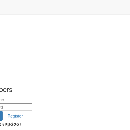
bers
Register
ε θυμάσαι