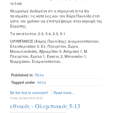
τελικό.
Θεωρούμε δεδομένο ότι η σημερινή ήττα θα
πεισμώσει τις κοπέλες και τον Χάρη Παυλίδη έτσι
ώστε του χρόνου να επιστρέψουμε στην κορυφή της
Ευρώπης.
Τα οκτάλεπτα: 2-3, 3-4, 2-3, 5-1
ΟΛΥΜΠΙΑΚΟΣ (Χάρης Παυλίδης): Διαμαντοπούλου,
Ελευθεριάδου 3, Ελ. Πλευρίτου, Σώρα,
Μανωλιουδάκη, Αβραμίδου 3, Ασημάκη 1, Μ.
Πλευρίτου, Έμολο 1, Έγκενς 2, Μπιανκόνι 1,
Νιαρχάκου, Σταματοπούλου.
Published in
Πόλο
Tagged under
πόλο
Be the first to comment!
Read more...
Friday, 22 April 2016 23:00
εθνικός - Ολυμπιακός 5-13