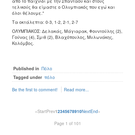
από το παιχνίδι με την Σπαντάου και στους
τελικούς θα είμαστε ο Ολυμπιακός που εγώ και
όλοι θέλουμε."
Τα οκτάλεπτα: 0-3, 1-2, 2-1, 2-7
ΟΛΥΜΠΙΑΚΟΣ: Δελακάς, Μάγιαρακ, Φουντούλης (2),
Γούνας (4), Σμιθ (2), Βλαχόπουλος, Μυλωνάκης,
Κολόμβος.
Published in
Πόλο
Tagged under
πόλο
Be the first to comment!
Read more...
«
Start
Prev
1
2
3
4
5
6
7
8
9
10
Next
End
»
Page 1 of 101