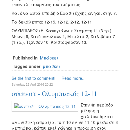
επαναλειτουργίας του τμήματος.
Και όλα αυτά επειδή ο Ερασιτέχνης ανήκει στην 7.
Τα δεκάλεπτα: 12-15, 12-12, 2-12, 12-11
ΟΛΥΜΠΙΑΚΟΣ (Ε. Καπογιάννη): Σταμάτη 11 (3 τρ.),
Μπόνη 6, Χατζηνικολάου 1, Μπαλτά 2, Χαλιβέρα 7
(1 τρ.), Τζόνσον 10, Κριστόφερσον 13.
Published in
Μπάσκετ
Tagged under
μπάσκετ
Be the first to comment!
Read more...
Saturday, 23 April 2016 20:22
ούιπεστ - Ολυμπιακός 12-11
Στην 4η περίοδο
μίλησε η
χαλάρωση και η
αγωνιστική απραξία, το 7-10 έγινε 11-10 μέσα σε 3
λεπτά και κάπου εκεί χάθηκε η πρόκριση στον