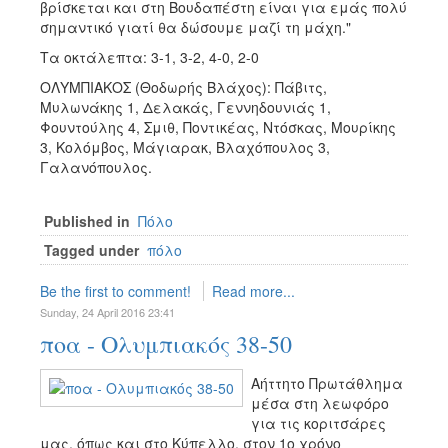
βρίσκεται και στη Βουδαπέστη είναι για εμάς πολύ
σημαντικό γιατί θα δώσουμε μαζί τη μάχη."
Τα οκτάλεπτα: 3-1, 3-2, 4-0, 2-0
OΛΥΜΠΙΑΚΟΣ (Θοδωρής Βλάχος): Πάβιτς,
Μυλωνάκης 1, Δελακάς, Γεννηδουνιάς 1,
Φουντούλης 4, Σμιθ, Ποντικέας, Ντόσκας, Μουρίκης
3, Κολόμβος, Μάγιαρακ, Βλαχόπουλος 3,
Γαλανόπουλος.
Published in
Πόλο
Tagged under
πόλο
Be the first to comment!
Read more...
Sunday, 24 April 2016 23:41
ποα - Ολυμπιακός 38-50
Αήττητο Πρωτάθλημα
μέσα στη λεωφόρο
για τις κοριτσάρες
μας, όπως και στο Κύπελλο, στον 1ο χρόνο