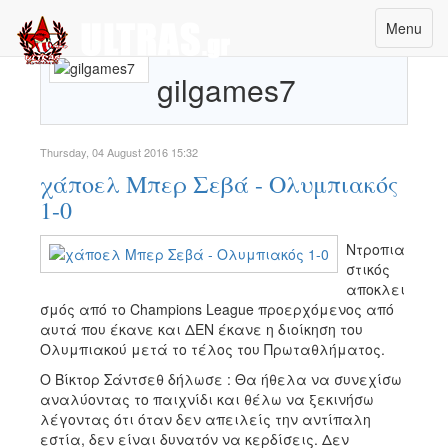
Ultras Blog - Ultras.gr - Οπαδική ενημέρωση
Menu
gilgames7
Thursday, 04 August 2016 15:32
χάποελ Μπερ Σεβά - Ολυμπιακός
1-0
Ντροπια
στικός
αποκλει
σμός από το Champions League προερχόμενος από
αυτά που έκανε και ΔΕΝ έκανε η διοίκηση του
Ολυμπιακού μετά το τέλος του Πρωταθλήματος.
Ο Βίκτορ Σάντσεθ δήλωσε : Θα ήθελα να συνεχίσω
αναλύοντας το παιχνίδι και θέλω να ξεκινήσω
λέγοντας ότι όταν δεν απειλείς την αντίπαλη
εστία, δεν είναι δυνατόν να κερδίσεις. Δεν