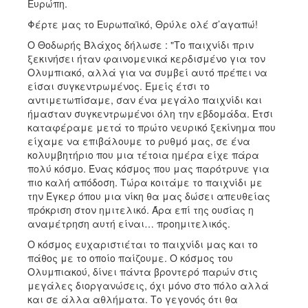
Ευρώπη.
Φέρτε μας το Ευρωπαϊκό, Θρύλε ολέ σ’αγαπώ!
Ο Θοδωρής Βλάχος δήλωσε : "Το παιχνίδι πριν
ξεκινήσει ήταν φαινομενικά κερδισμένο για τον
Ολυμπιακό, αλλά για να συμβεί αυτό πρέπει να
είσαι συγκεντρωμένος. Εμείς έτσι το
αντιμετωπίσαμε, σαν ένα μεγάλο παιχνίδι και
ήμασταν συγκεντρωμένοι όλη την εβδομάδα. Έτσι
καταφέραμε μετά το πρώτο νευρικό ξεκίνημα που
είχαμε να επιβάλουμε το ρυθμό μας, σε ένα
κολυμβητήριο που μια τέτοια ημέρα είχε πάρα
πολύ κόσμο. Ένας κόσμος που μας παρότρυνε για
πιο καλή απόδοση. Τώρα κοιτάμε το παιχνίδι με
την Έγκερ όπου μια νίκη θα μας δώσει απευθείας
πρόκριση στον ημιτελικό. Άρα επί της ουσίας η
αναμέτρηση αυτή είναι… προημιτελικός.
Ο κόσμος ευχαριστιέται το παιχνίδι μας και το
πάθος με το οποίο παίζουμε. Ο κόσμος του
Ολυμπιακού, δίνει πάντα βροντερό παρών στις
μεγάλες διοργανώσεις, όχι μόνο στο πόλο αλλά
και σε άλλα αθλήματα. Το γεγονός ότι θα