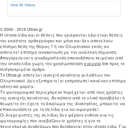
View All Videos
© 2000 - 2016 Ultras.gr
Η ιστοσελίδα και οι θέσεις που γράφονται εδώ είναι θέσεις
του εκάστοτε αρθογράφου και μόνο και δεν αποτελούν
επίσημη θέση της Θύρας 7 ή του Ολυμπιακού εκτός αν
αποτελεί επίσημη ανακοίνωση με την ανάλογη σήμανση.
Απαγορεύεται η αναδημοσίευση οποιουδήποτε κειμένου από
την ιστοσελίδα χωρίς την χρησιμοποίηση
ενεργού
link προς το
συσγκεκριμένο άρθρο.
Το Ultras.gr αποτελεί ανοιχτή κοινότητα φιλάθλων του
Ολυμπιακού. Δεν εξυπηρετεί κι εκπροσωπεί κανέναν επίσημο
αθλητικό φορέα.
Το φωτογραφικό περιεχόμενο παρέχεται από τους χρήστες
της ανοιχτής κοινότητας. Αν κάποιο από το υλικό προσβάλει ή
θεωρείτε ότι έχετε το δικαίωμα της ιδιοκτησίας, μπορείτε να
επικοινωνήσετε με τη σελίδα για να αφαιρεθεί.
Οι διαχειριστές της σελίδας δεν φέρουν ευθύνη για τις
φωτογραφίες που ανεβάζουν οι χρήστες ή για το
περιεχόμενο συνδέσμων που βρίσκονται στην ιστοσελίδα. Για