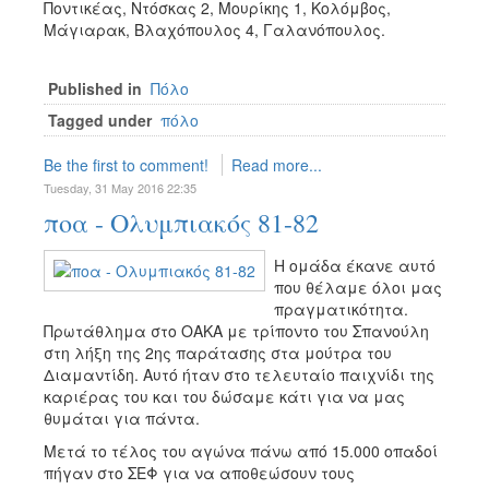
Ποντικέας, Ντόσκας 2, Μουρίκης 1, Κολόμβος,
Μάγιαρακ, Βλαχόπουλος 4, Γαλανόπουλος.
Published in
Πόλο
Tagged under
πόλο
Be the first to comment!
Read more...
Tuesday, 31 May 2016 22:35
ποα - Ολυμπιακός 81-82
Η ομάδα έκανε αυτό
που θέλαμε όλοι μας
πραγματικότητα.
Πρωτάθλημα στο ΟΑΚΑ με τρίποντο του Σπανούλη
στη λήξη της 2ης παράτασης στα μούτρα του
Διαμαντίδη. Αυτό ήταν στο τελευταίο παιχνίδι της
καριέρας του και του δώσαμε κάτι για να μας
θυμάται για πάντα.
Μετά το τέλος του αγώνα πάνω από 15.000 οπαδοί
πήγαν στο ΣΕΦ για να αποθεώσουν τους