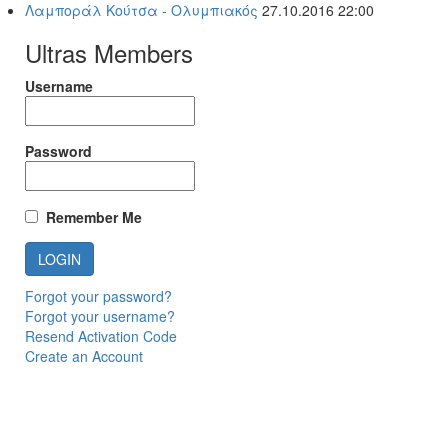
Λαμποράλ Κούτσα - Ολυμπιακός
27.10.2016 22:00
Ultras Members
Username
Password
Remember Me
Forgot your password?
Forgot your username?
Resend Activation Code
Create an Account