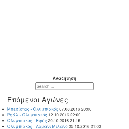
Αναζήτηση
Επόμενοι Αγώνες
Μπεσίκτας - Ολυμπιακός
07.08.2016 20:00
Ρεάλ - Ολυμπιακός
12.10.2016 22:00
Ολυμπιακός - Εφές
20.10.2016 21:15
Ολυμπιακός - Αρμάνι Μιλάνο
25.10.2016 21:00