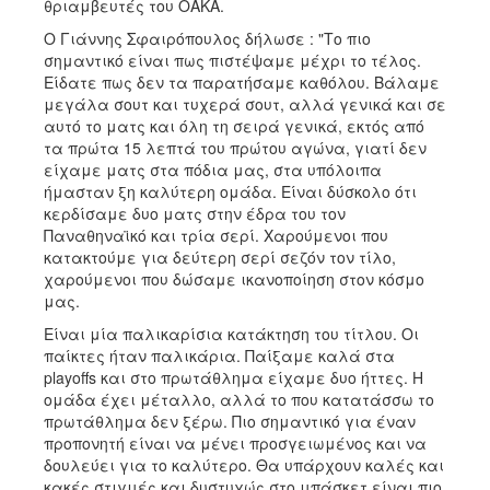
θριαμβευτές του ΟΑΚΑ.
Ο Γιάννης Σφαιρόπουλος δήλωσε : "Το πιο
σημαντικό είναι πως πιστέψαμε μέχρι το τέλος.
Είδατε πως δεν τα παρατήσαμε καθόλου. Βάλαμε
μεγάλα σουτ και τυχερά σουτ, αλλά γενικά και σε
αυτό το ματς και όλη τη σειρά γενικά, εκτός από
τα πρώτα 15 λεπτά του πρώτου αγώνα, γιατί δεν
είχαμε ματς στα πόδια μας, στα υπόλοιπα
ήμασταν ξη καλύτερη ομάδα. Είναι δύσκολο ότι
κερδίσαμε δυο ματς στην έδρα του τον
Παναθηναϊκό και τρία σερί. Χαρούμενοι που
κατακτούμε για δεύτερη σερί σεζόν τον τίλο,
χαρούμενοι που δώσαμε ικανοποίηση στον κόσμο
μας.
Είναι μία παλικαρίσια κατάκτηση του τίτλου. Οι
παίκτες ήταν παλικάρια. Παίξαμε καλά στα
playoffs και στο πρωτάθλημα είχαμε δυο ήττες. Η
ομάδα έχει μέταλλο, αλλά το που κατατάσσω το
πρωτάθλημα δεν ξέρω. Πιο σημαντικό για έναν
προπονητή είναι να μένει προσγειωμένος και να
δουλεύει για το καλύτερο. Θα υπάρχουν καλές και
κακές στιγμές και δυστυχώς στο μπάσκετ είναι πιο