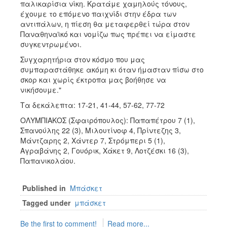
παλικαρίσια νίκη. Κρατάμε χαμηλούς τόνους,
έχουμε το επόμενο παιχνίδι στην έδρα των
αντιπάλων, η πίεση θα μεταφερθεί τώρα στον
Παναθηναϊκό και νομίζω πως πρέπει να είμαστε
συγκεντρωμένοι.
Συγχαρητήρια στον κόσμο που μας
συμπαραστάθηκε ακόμη κι όταν ήμασταν πίσω στο
σκορ και χωρίς έκτροπα μας βοήθησε να
νικήσουμε."
Τα δεκάλεπτα: 17-21, 41-44, 57-62, 77-72
ΟΛΥΜΠΙΑΚΟΣ (Σφαιρόπουλος): Παπαπέτρου 7 (1),
Σπανούλης 22 (3), Μιλουτίνοφ 4, Πρίντεζης 3,
Μάντζαρης 2, Χάντερ 7, Στρόμπερι 5 (1),
Αγραβάνης 2, Γουόρικ, Χάκετ 9, Λοτζέσκι 16 (3),
Παπανικολάου.
Published in
Μπάσκετ
Tagged under
μπάσκετ
Be the first to comment!
Read more...