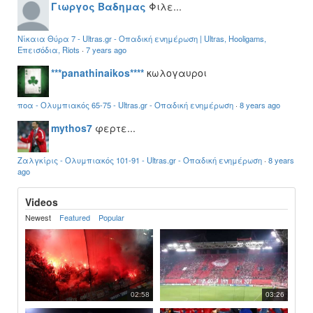
Γιωργος Βαδημας
Φιλε...
Νίκαια Θύρα 7 - Ultras.gr - Οπαδική ενημέρωση | Ultras, Hooligams,
Επεισόδια, Riots
·
7 years ago
***panathinaikos****
κωλογαυροι
ποα - Ολυμπιακός 65-75 - Ultras.gr - Οπαδική ενημέρωση
·
8 years ago
mythos7
φερτε...
Ζαλγκίρις - Ολυμπιακός 101-91 - Ultras.gr - Οπαδική ενημέρωση
·
8 years
ago
Videos
Newest
Featured
Popular
02:58
03:26