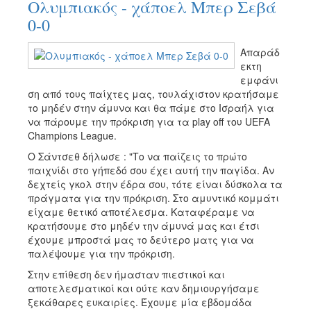
Ολυμπιακός - χάποελ Μπερ Σεβά
0-0
Απαράδ
εκτη
εμφάνι
ση από τους παίχτες μας, τουλάχιστον κρατήσαμε
το μηδέν στην άμυνα και θα πάμε στο Ισραήλ για
να πάρουμε την πρόκριση για τα play off του UEFA
Champions League.
Ο Σάντσεθ δήλωσε : "Το να παίζεις το πρώτο
παιχνίδι στο γήπεδό σου έχει αυτή την παγίδα. Αν
δεχτείς γκολ στην έδρα σου, τότε είναι δύσκολα τα
πράγματα για την πρόκριση. Στο αμυντικό κομμάτι
είχαμε θετικό αποτέλεσμα. Καταφέραμε να
κρατήσουμε στο μηδέν την άμυνά μας και έτσι
έχουμε μπροστά μας το δεύτερο ματς για να
παλέψουμε για την πρόκριση.
Στην επίθεση δεν ήμασταν πιεστικοί και
αποτελεσματικοί και ούτε καν δημιουργήσαμε
ξεκάθαρες ευκαιρίες. Έχουμε μία εβδομάδα