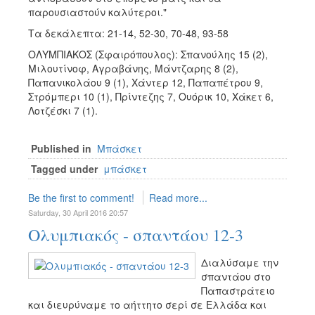
παρουσιαστούν καλύτεροι."
Τα δεκάλεπτα: 21-14, 52-30, 70-48, 93-58
ΟΛΥΜΠΙΑΚΟΣ (Σφαιρόπουλος): Σπανούλης 15 (2),
Μιλουτίνοφ, Αγραβάνης, Μάντζαρης 8 (2),
Παπανικολάου 9 (1), Χάντερ 12, Παπαπέτρου 9,
Στρόμπερι 10 (1), Πρίντεζης 7, Ουόρικ 10, Χάκετ 6,
Λοτζέσκι 7 (1).
Published in
Μπάσκετ
Tagged under
μπάσκετ
Be the first to comment!
Read more...
Saturday, 30 April 2016 20:57
Ολυμπιακός - σπαντάου 12-3
Διαλύσαμε την
σπαντάου στο
Παπαστράτειο
και διευρύναμε το αήττητο σερί σε Ελλάδα και