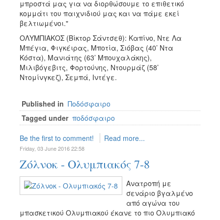
μπροστά μας για να διορθώσουμε το επιθετικό
κομμάτι του παιχνιδιού μας και να πάμε εκεί
βελτιωμένοι."
ΟΛΥΜΠΙΑΚΟΣ (Βίκτορ Σάντσεθ): Καπίνο, Ντε Λα
Μπέγια, Φιγκέιρας, Μποτία, Σιόβας (40’ Ντα
Κόστα), Μανιάτης (63’ Μπουχαλάκης),
Μιλιβόγεβιτς, Φορτούνης, Ντουρμάζ (58’
Ντομίνγκεζ), Σεμπά, Ιντέγε.
Published in
Ποδόσφαιρο
Tagged under
ποδόσφαιρο
Be the first to comment!
Read more...
Friday, 03 June 2016 22:58
Zόλνοκ - Ολυμπιακός 7-8
Ανατροπή με
σενάριο βγαλμένο
από αγώνα του
μπασκετικού Ολυμπιακού έκανε το πιο Ολυμπιακό