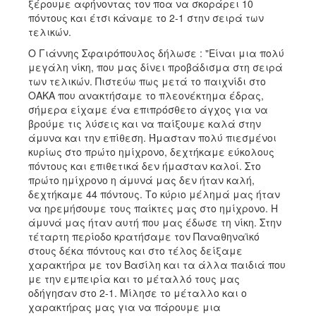
ξέρουμε αφήνοντας τον ποα να σκοράρει 10
πόντους και έτσι κάναμε το 2-1 στην σειρά των
τελικών.
Ο Γιάννης Σφαιρόπουλος δήλωσε : "Είναι μια πολύ
μεγάλη νίκη, που μας δίνει προβάδισμα στη σειρά
των τελικών. Πιστεύω πως μετά το παιχνίδι στο
ΟΑΚΑ που ανακτήσαμε το πλεονέκτημα έδρας,
σήμερα είχαμε ένα επιπρόσθετο άγχος για να
βρούμε τις λύσεις και να παίξουμε καλά στην
άμυνα και την επίθεση. Ήμασταν πολύ πιεσμένοι
κυρίως στο πρώτο ημίχρονο, δεχτήκαμε εύκολους
πόντους και επιθετικά δεν ήμασταν καλοί. Στο
πρώτο ημίχρονο η άμυνά μας δεν ήταν καλή,
δεχτήκαμε 44 πόντους. Το κύριο μέλημά μας ήταν
να ηρεμήσουμε τους παίκτες μας στο ημίχρονο. Η
άμυνά μας ήταν αυτή που μας έδωσε τη νίκη. Στην
τέταρτη περίοδο κρατήσαμε τον Παναθηναϊκό
στους δέκα πόντους και στο τέλος δείξαμε
χαρακτήρα με τον Βασίλη και τα άλλα παιδιά που
με την εμπειρία και το μέταλλό τους μας
οδήγησαν στο 2-1. Μίλησε το μέταλλο και ο
χαρακτήρας μας για να πάρουμε μια