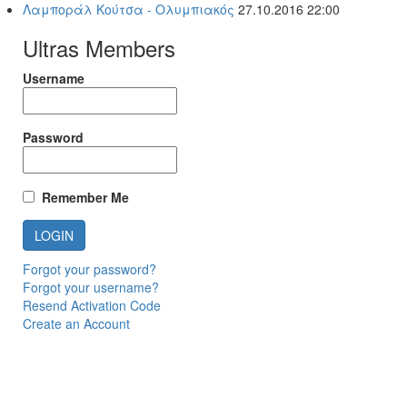
Λαμποράλ Κούτσα - Ολυμπιακός
27.10.2016 22:00
Ultras Members
Username
Password
Remember Me
Forgot your password?
Forgot your username?
Resend Activation Code
Create an Account