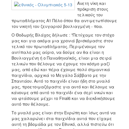
Άνετη νίκη και
πρόκριση στους
τελικούς του
πρωταθλήματος Α1 Πόλο όπου θα αντιμετωπίσουμε
τον νικητή του ζευγαριού βουλιαγμένη - ποα.
Ο Θοδωρής Βλάχος δήλωσε : "Πετύχαμε τον στόχο
μας και για ακόμα μια χρονιά βρισκόμαστε στον
τελικό του πρωταθλήματος. Περιμένουμε τον
αντίπαλο μας αύριο, να δούμε αν θα είναι η
Βουλιαγμένη ή ο Παναθηναϊκός, είναι μια σειρά
τελικών που θέλουμε να έχουμε τον κόσμο μαζί
μας, από εδώ και πέρα έχουμε πολύ σημαντικά
παιχνίδια, αρχικά το Μεγάλο Σάββατο με την
Σπαντάου. Αυτό το παιχνίδι είναι ήδη στο μυαλό
μας, προετοιμαζόμαστε για αυτό και θέλουμε να
κάνουμε από αυτό το παιχνίδι ένα σερί νικών και
να φτάσουμε μέχρι το Final6 και να διεκδικήσουμε
αυτό που θέλουμε.
Το μυαλό μας είναι στην Ευρώπη και ίσως αυτό να
μας χαλαρώνει στα παιχνίδια αυτά που είχαμε
αυτή τη βδομάδα με τον Εθνικό, αλλά πιστεύω ότι