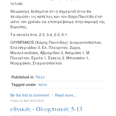
τελικό.
Θεωρούμε δεδομένο ότι η σημερινή ήττα θα
πεισμώσει τις κοπέλες και τον Χάρη Παυλίδη έτσι
ώστε του χρόνου να επιστρέψουμε στην κορυφή της
Ευρώπης.
Τα οκτάλεπτα: 2-3, 3-4, 2-3, 5-1
ΟΛΥΜΠΙΑΚΟΣ (Χάρης Παυλίδης): Διαμαντοπούλου,
Ελευθεριάδου 3, Ελ. Πλευρίτου, Σώρα,
Μανωλιουδάκη, Αβραμίδου 3, Ασημάκη 1, Μ.
Πλευρίτου, Έμολο 1, Έγκενς 2, Μπιανκόνι 1,
Νιαρχάκου, Σταματοπούλου.
Published in
Πόλο
Tagged under
πόλο
Be the first to comment!
Read more...
Friday, 22 April 2016 23:00
εθνικός - Ολυμπιακός 5-13